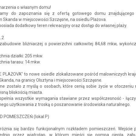
 marzenia o własnym domu!
zamy do zapoznania się z ofertą gotowego domu znajdującego 
m Skanda w miejscowości Szczęsne, na osiedlu Plażova.
posiada dodatkowy teren rekreacyjny oraz dostęp do własnej plaży.
L.2
abudowie bliźniaczej o powierzchni całkowitej 84,68 mkw, wykońc
hnia działki: 205 mkw.
chnia tarasu: 14 mkw.
E PLAŻOVA" to nowe osiedle zlokalizowane pośród malowniczych kra
Skanda, na granicy Olsztyna i miejscowości Szczęsne.
ne zostało z myślą o osobach, które cenią sobie życie w otoczeniu n
sną bliskością miasta.
 spełnia wszystkie wymagania stawiane przez współczesność - łącz
nego użytkowania z troską o poszanowanie środowiska naturalnego.
 POMIESZCZEŃ (lokal P)
óżnia się bardzo funkcjonalnym rozkładem pomieszczeń. Wejście 
ednio przez wiatrołap, w którym mieści się pompa ciepła, za