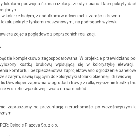
 lokalami podwójna ściana i izolacja ze styropianu. Dach pokryty da
 ceglanym.
 w kolorze białym, z dodatkami w odcieniach szarości i drewna.
w lokalu pokryte tynkami maszynowymi, na podłogach wylewki.
awiera zdjęcia poglądowe z poprzednich realizacji.
A
 będzie kompleksowo zagospodarowana. W projekcie przewidziano po
łożony kostką brukową wpisującą się w kolorystykę elewacji
enia komfortu i bezpieczeństwa zaprojektowano ogrodzenie panelow
rze szarym, nawiązującym do kolorystyki stolarki okiennej i drzwiowej.
tis Deweloper zapewnia w ogrodach trawę z rolki, wyłożenie kostką ta
ie w strefie wjazdowej - wiata na samochód.
nie zapraszamy na prezentację nieruchomości po wcześniejszym k
icznym.
R: Osiedle Plażova Sp. z o.o.