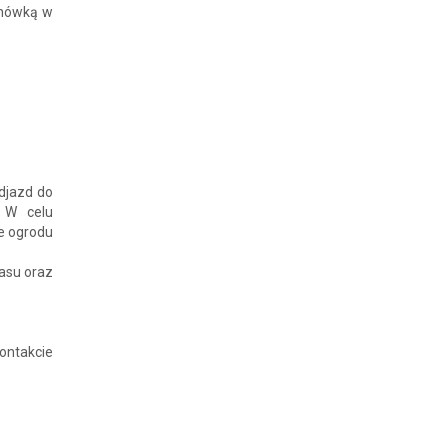
chówką w
djazd do
. W celu
e ogrodu
rasu oraz
ontakcie