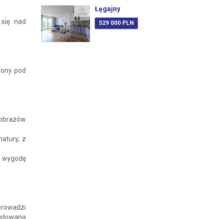
Łęgajny
się nad
529 000 PLN
zony pod
jobrazów
atury, z
y wygodę
prowadzi
budowana