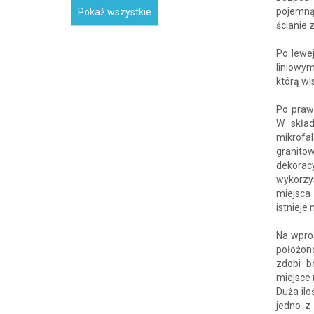
pojemną
Pokaż wszystkie
ścianie 
Po lewe
liniowy
którą wi
Po praw
W skład
mikrof
granito
dekora
wykorzy
miejsca
istnieje
Na wpros
położon
zdobi b
miejsce 
Duża ilo
jedno z