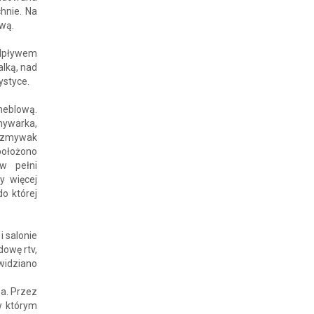
hnie. Na
ową.
odpływem
lką, nad
ystyce.
meblową.
mywarka,
ozmywak
położono
w pełni
y więcej
o której
i salonie
owę rtv,
widziano
na. Przez
w którym