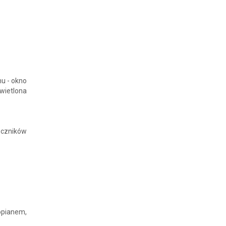
mu - okno
wietlona
ączników
opianem,