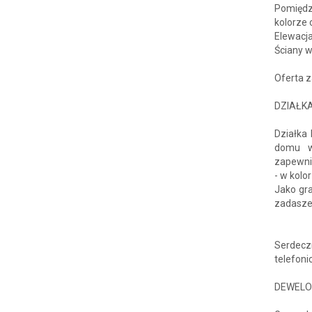
Pomiędzy
kolorze
Elewacja
Ściany 
Oferta z
DZIAŁK
Działka
domu wy
zapewni
- w kolo
Jako gra
zadaszen
Serdecz
telefon
DEWELOPE