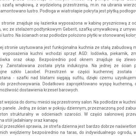
 szafą wnękową, z wydzieloną przestrzenią, m.in. na ubrania wierzc
zamontowano lustro. Podłoga w wiatrołapie pokryta jest płytką podłog
j stronie znajduje się łazienka wyposażona w kabinę prysznicową z 
m, wc ze stelażem podtynkowym Geberit, szafkę umywalkową z umywa
si lustro. Na ścianach oraz podłodze położono płytki w stonowanej kolor
ej stronie usytuowana jest funkcjonalna kuchnia ze stałą zabudową 
 wyposażenia kuchni wchodzi sprzęt AGD: lodówka, piekarnik, z
alówka oraz okap. Bezpośrednio pod oknem znajduje się zlew
wy. Zainstalowana została płyta indukcyjna. Na jednej ze ścian 
cyjne szkło Lacobel. Przestrzeń w części kuchennej została 
stana - szafki nad blatami sięgają sufitu, dzięki czemu uzyskujem
 do przechowywania. Dodatkowo zaprojektowano wyspę kuchenną, d
 możliwość dostawienia krzeseł barowych.
t wejścia do domu mieści się przestronny salon. Na podłodze w kuchni 
o panele. Jedną ze ścian w pokoju dziennym, przeznaczoną pod zabud
eton strukturalny w odcieniach szarości. W części salonowej prze
na stół jadalniany oraz kanapę.
ść przeszkleń sprawia, że strefa dzienna jest bardzo dobrze naświetlo
 nich wejdziemy bezpośrednio na taras, do indywidualnego ogrodu, 