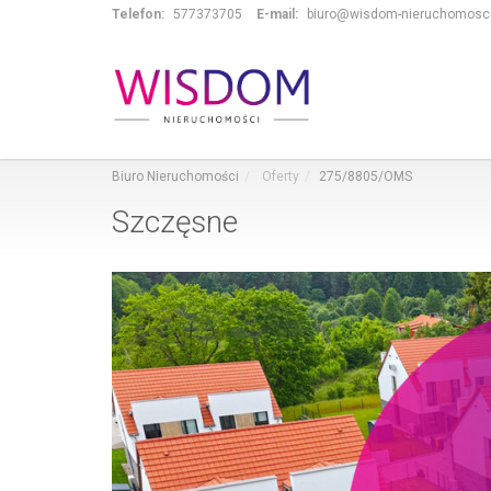
Telefon:
577373705
E-mail:
biuro@wisdom-nieruchomosci
Biuro Nieruchomości
Oferty
275/8805/OMS
Szczęsne