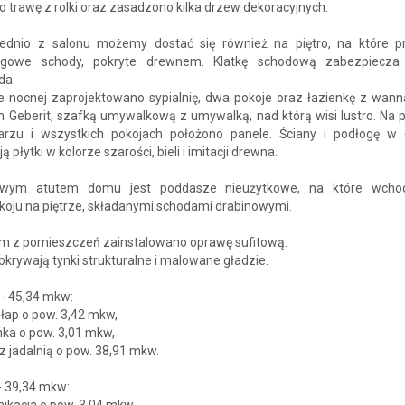
 trawę z rolki oraz zasadzono kilka drzew dekoracyjnych.
ednio z salonu możemy dostać się również na piętro, na które 
egowe schody, pokryte drewnem. Klatkę schodową zabezpiecza
da.
ie nocnej zaprojektowano sypialnię, dwa pokoje oraz łazienkę z wann
m Geberit, szafką umywalkową z umywalką, nad którą wisi lustro. Na 
arzu i wszystkich pokojach położono panele. Ściany i podłogę w 
ą płytki w kolorze szarości, bieli i imitacji drewna.
owym atutem domu jest poddasze nieużytkowe, na które wcho
koju na piętrze, składanymi schodami drabinowymi.
m z pomieszczeń zainstalowano oprawę sufitową.
okrywają tynki strukturalne i malowane gładzie.
- 45,34 mkw:
ołap o pow. 3,42 mkw,
nka o pow. 3,01 mkw,
 z jadalnią o pow. 38,91 mkw.
- 39,34 mkw:
ikacja o pow. 3,04 mkw,