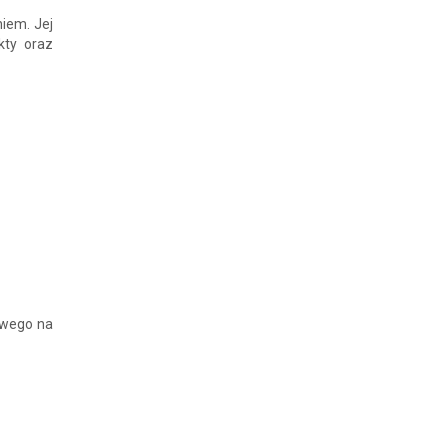
niem. Jej
kty oraz
owego na