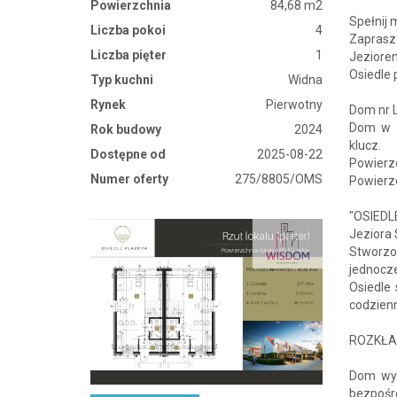
Powierzchnia
84,68 m2
Spełnij
Liczba pokoi
4
Zapras
Liczba pięter
1
Jeziore
Osiedle 
Typ kuchni
Widna
Rynek
Pierwotny
Dom nr 
Dom w z
Rok budowy
2024
klucz.
Dostępne od
2025-08-22
Powierzc
Numer oferty
275/8805/OMS
Powierz
"OSIEDL
Jeziora 
Stworzo
jednocze
Osiedle
codzien
ROZKŁAD
Dom wyr
bezpośr