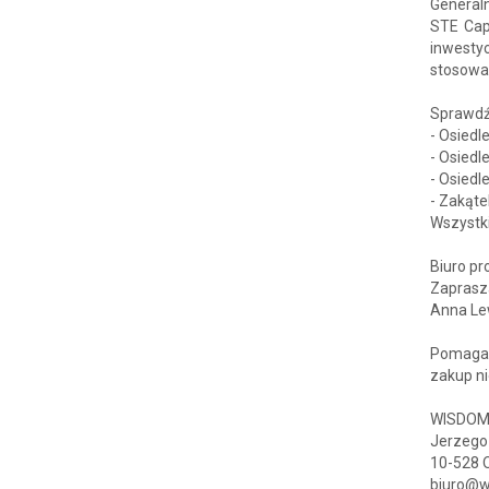
General
STE Capi
inwesty
stosowa
Sprawdź 
- Osied
- Osied
- Osiedl
- Zakąte
Wszystk
Biuro pr
Zaprasz
Anna Le
Pomagam
zakup n
WISDOM 
Jerzego
10-528 
biuro@w