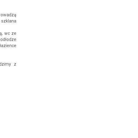
prowadzą
 szklana
ą, wc ze
podłodze
łazience
dzimy z