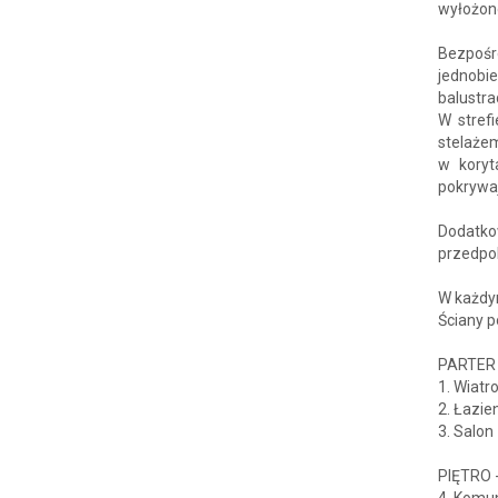
wyłożono
Bezpośr
jednobi
balustra
W stref
stelaże
w koryt
pokrywaj
Dodatk
przedpo
W każdy
Ściany p
PARTER 
1. Wiatr
2. Łazie
3. Salon
PIĘTRO 
4. Komun