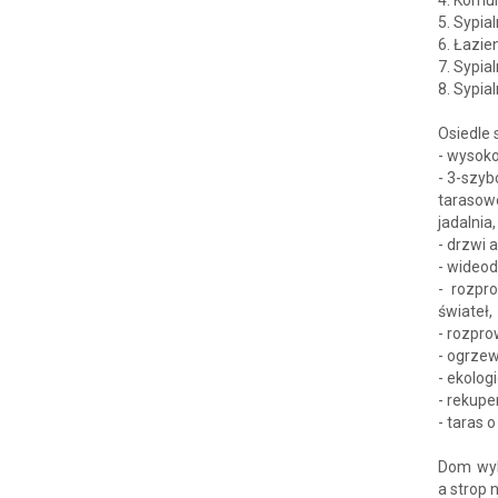
5. Sypia
6. Łazie
7. Sypia
8. Sypia
Osiedle 
- wysoko
- 3-szyb
tarasow
jadalnia,
- drzwi
- wideo
- rozpr
świateł,
- rozpr
- ogrze
- ekolog
- rekupe
- taras 
Dom wyb
a strop 