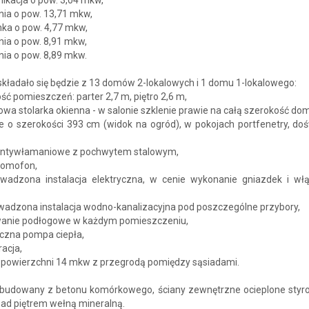
lnia o pow. 13,71 mkw,
nka o pow. 4,77 mkw,
lnia o pow. 8,91 mkw,
lnia o pow. 8,89 mkw.
składało się będzie z 13 domów 2-lokalowych i 1 domu 1-lokalowego:
ść pomieszczeń: parter 2,7 m, piętro 2,6 m,
owa stolarka okienna - w salonie szklenie prawie na całą szerokość do
e o szerokości 393 cm (widok na ogród), w pokojach portfenetry, doś
 antywłamaniowe z pochwytem stalowym,
domofon,
owadzona instalacja elektryczna, w cenie wykonanie gniazdek i wł
owadzona instalacja wodno-kanalizacyjna pod poszczególne przybory,
wanie podłogowe w każdym pomieszczeniu,
iczna pompa ciepła,
racja,
o powierzchni 14 mkw z przegrodą pomiędzy sąsiadami.
udowany z betonu komórkowego, ściany zewnętrzne ocieplone styr
nad piętrem wełną mineralną.