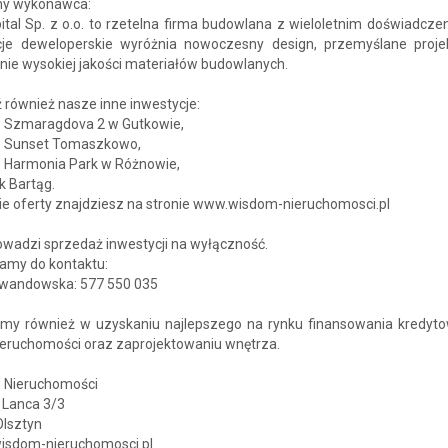
ny wykonawca:
tal Sp. z o.o. to rzetelna firma budowlana z wieloletnim doświadcze
cje deweloperskie wyróżnia nowoczesny design, przemyślane proje
nie wysokiej jakości materiałów budowlanych.
również nasze inne inwestycje:
le Szmaragdova 2 w Gutkowie,
le Sunset Tomaszkowo,
e Harmonia Park w Różnowie,
k Bartąg.
ie oferty znajdziesz na stronie www.wisdom-nieruchomosci.pl
owadzi sprzedaż inwestycji na wyłączność.
amy do kontaktu:
wandowska: 577 550 035
y również w uzyskaniu najlepszego na rynku finansowania kredyt
ieruchomości oraz zaprojektowaniu wnętrza.
Nieruchomości
 Lanca 3/3
Olsztyn
isdom-nieruchomosci.pl