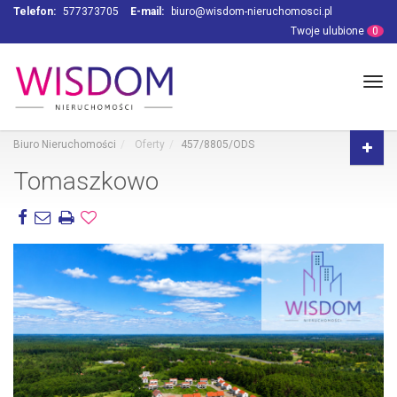
Telefon:
577373705
E-mail:
biuro@wisdom-nieruchomosci.pl
Twoje ulubione
0
Tog
navi
Biuro Nieruchomości
Oferty
457/8805/ODS
Tomaszkowo