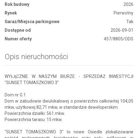
Rok budowy
2026
Rynek
Pierwotny
Garaż/Miejsca parkingowe
Tak
Dostępne od
2026-09-01
Numer oferty
457/8805/ODS
Opis nieruchomości
WYŁĄCZNIE W NASZYM BIURZE - SPRZEDAŻ INWESTYCJI
"SUNSET TOMASZKOWO 3"
Dom nr G.1
Dom w zabudowie dwulokalowej o powierzchni całkowitej 104,05
mkw, użytkowej 82,71 mkw, w standardzie deweloperskim.
Powierzchnia działki: 561 mkw.
Powierzchnia tarasu: 15 mkw.
"SUNSET TOMASZKOWO 3" to nowe Osiedle zlokalizowane
pośród malowniczych krajobrazów przy polu golfowym w