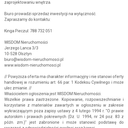
zaprojektowaniu wnętrza.
Biuro prowadzi sprzedaż inwestycji na wyłączność.
Zapraszamy do kontaktu:
Kinga Pieczul: 788 732 051
WISDOM Nieruchomości
Jerzego Lanca 3/3
10-528 Olsztyn
biuro@wisdom-nieruchomosci.pl
www.wisdom-nieruchomosci.pl
// Powyższa oferta ma charakter informacyjny i nie stanowi oferty
handlowej w rozumieniu art. 66 par. 1 Kodeksu Cywilnego i może
ulec zmianie. //
Właścicielem ogłoszenia jest WISDOM Nieruchomości.
Wszelkie prawa zastrzeżone. Kopiowanie, rozpowszechnianie i
korzystanie z materiałów zawartych w ogłoszeniu w zakresie
wykraczającym poza zapisy ustawy z 4 lutego 1994 r. "O prawie
autorskim i prawach pokrewnych (Dz. U. 1994, nr 24 poz. 83 z
późn. zm.)" jest zabronione i może stanowić podstawę do
roszczeń z odpowiedzialności cywilnej oraz karnej.