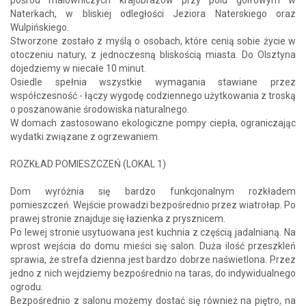
Naterkach, w bliskiej odległości Jeziora Naterskiego oraz
Wulpińskiego.
Stworzone zostało z myślą o osobach, które cenią sobie życie w
otoczeniu natury, z jednoczesną bliskością miasta. Do Olsztyna
dojedziemy w niecałe 10 minut.
Osiedle spełnia wszystkie wymagania stawiane przez
współczesność - łączy wygodę codziennego użytkowania z troską
o poszanowanie środowiska naturalnego.
W domach zastosowano ekologiczne pompy ciepła, ograniczając
wydatki związane z ogrzewaniem.
ROZKŁAD POMIESZCZEŃ (LOKAL 1)
Dom wyróżnia się bardzo funkcjonalnym rozkładem
pomieszczeń. Wejście prowadzi bezpośrednio przez wiatrołap. Po
prawej stronie znajduje się łazienka z prysznicem.
Po lewej stronie usytuowana jest kuchnia z częścią jadalnianą. Na
wprost wejścia do domu mieści się salon. Duża ilość przeszkleń
sprawia, że strefa dzienna jest bardzo dobrze naświetlona. Przez
jedno z nich wejdziemy bezpośrednio na taras, do indywidualnego
ogrodu.
Bezpośrednio z salonu możemy dostać się również na piętro, na