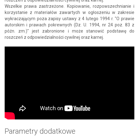
Wszelkie prawa zastrzeżone. Kopiowanie, rozpowszechnianie i
korzystanie z materiałów zawartych w ogłoszeniu w zakresie
wykraczającym poza zapisy ustawy z 4 lutego 1994 r. "O prawie
autorskim i prawach pokrewnych (Dz. U. 1994, nr 24 poz. 83 z
późn. zm.)" jest zabronione i może stanowić podstawę do
roszczeń z odpowiedzialności cywilnej oraz karnej.
Parametry dodatkowe