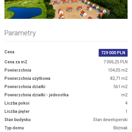
Zdjęcie 1
Parametry
Cena
729 000 PLN
Cena za m2
7 006,25 PLN
Powierzchnia
104,05 m2
Powierzchnia użytkowa
82,71 m2
Powierzchnia działki
561 m2
Powierzchnia działki - jednostka
m2
Liczba pokoi
4
Liczba pięter
1
Stan budynku
Stan deweloperski
Typ domu
Bliźniak