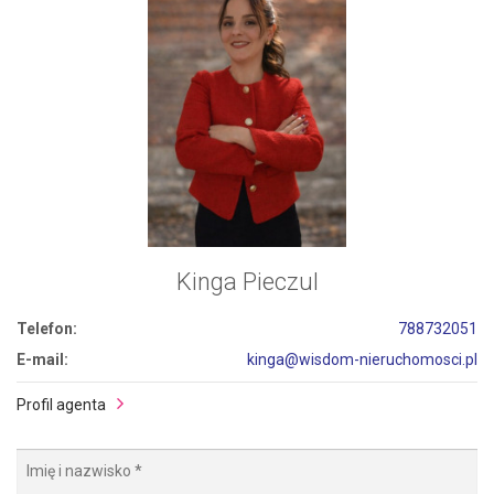
Kinga Pieczul
Telefon:
788732051
E-mail:
kinga@wisdom-nieruchomosci.pl
Profil agenta