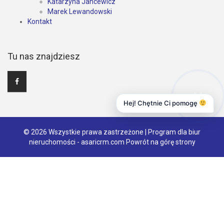
Katarzyna Jancewicz
Marek Lewandowski
Kontakt
Tu nas znajdziesz
Hej! Chętnie Ci pomogę
© 2026 Wszystkie prawa zastrzeżone | Program dla biur
nieruchomości -
asaricrm.com
Powrót na górę strony
Ta strona używa plików cookies. Kontynuując przeglądanie naszej
strony, wyrażasz zgodę na wykorzystywanie przez nas plików
cookies zgodnie z aktualnymi ustawieniami przeglądarki i Polityką
Prywatności.
Dowiedz się więcej
Klikając "Akceptuję" zgadasz się na wykorzystywanie przez nas
plików cookie.