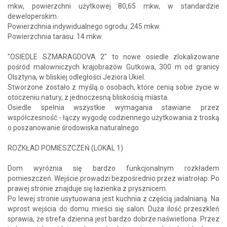
mkw, powierzchni użytkowej 80,65 mkw, w standardzie
deweloperskim.
Powierzchnia indywidualnego ogrodu: 245 mkw.
Powierzchnia tarasu: 14 mkw.
"OSIEDLE SZMARAGDOVA 2" to nowe osiedle zlokalizowane
pośród malowniczych krajobrazów Gutkowa, 300 m od granicy
Olsztyna, w bliskiej odległości Jeziora Ukiel.
Stworzone zostało z myślą o osobach, które cenią sobie życie w
otoczeniu natury, z jednoczesną bliskością miasta.
Osiedle spełnia wszystkie wymagania stawiane przez
współczesność - łączy wygodę codziennego użytkowania z troską
o poszanowanie środowiska naturalnego.
ROZKŁAD POMIESZCZEŃ (LOKAL 1)
Dom wyróżnia się bardzo funkcjonalnym rozkładem
pomieszczeń. Wejście prowadzi bezpośrednio przez wiatrołap. Po
prawej stronie znajduje się łazienka z prysznicem.
Po lewej stronie usytuowana jest kuchnia z częścią jadalnianą. Na
wprost wejścia do domu mieści się salon. Duża ilość przeszkleń
sprawia, że strefa dzienna jest bardzo dobrze naświetlona. Przez