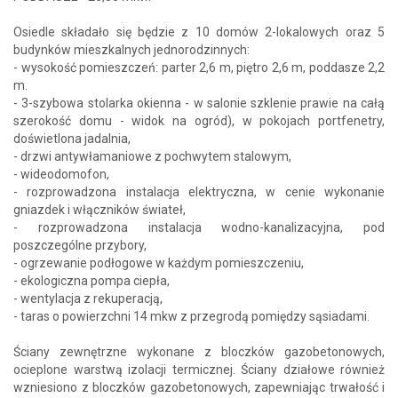
Osiedle składało się będzie z 10 domów 2-lokalowych oraz 5
budynków mieszkalnych jednorodzinnych:
- wysokość pomieszczeń: parter 2,6 m, piętro 2,6 m, poddasze 2,2
m.
- 3-szybowa stolarka okienna - w salonie szklenie prawie na całą
szerokość domu - widok na ogród), w pokojach portfenetry,
doświetlona jadalnia,
- drzwi antywłamaniowe z pochwytem stalowym,
- wideodomofon,
- rozprowadzona instalacja elektryczna, w cenie wykonanie
gniazdek i włączników świateł,
- rozprowadzona instalacja wodno-kanalizacyjna, pod
poszczególne przybory,
- ogrzewanie podłogowe w każdym pomieszczeniu,
- ekologiczna pompa ciepła,
- wentylacja z rekuperacją,
- taras o powierzchni 14 mkw z przegrodą pomiędzy sąsiadami.
Ściany zewnętrzne wykonane z bloczków gazobetonowych,
ocieplone warstwą izolacji termicznej. Ściany działowe również
wzniesiono z bloczków gazobetonowych, zapewniając trwałość i