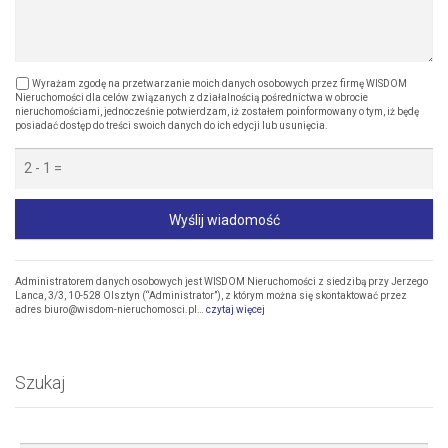
Wyrażam zgodę na przetwarzanie moich danych osobowych przez firmę WISDOM
Nieruchomości dla celów związanych z działalnością pośrednictwa w obrocie
nieruchomościami, jednocześnie potwierdzam, iż zostałem poinformowany o tym, iż będę
posiadać dostęp do treści swoich danych do ich edycji lub usunięcia.
Wyślij wiadomość
Administratorem danych osobowych jest WISDOM Nieruchomości z siedzibą przy Jerzego
Lanca, 3/3, 10-528 Olsztyn (“Administrator”), z którym można się skontaktować przez
adres biuro@wisdom-nieruchomosci.pl…
czytaj więcej
Szukaj