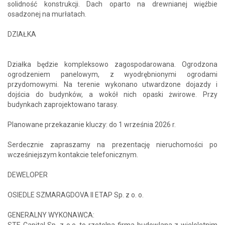
solidność konstrukcji. Dach oparto na drewnianej więźbie
osadzonej na murłatach.
DZIAŁKA
Działka będzie kompleksowo zagospodarowana. Ogrodzona
ogrodzeniem panelowym, z wyodrębnionymi ogrodami
przydomowymi. Na terenie wykonano utwardzone dojazdy i
dojścia do budynków, a wokół nich opaski żwirowe. Przy
budynkach zaprojektowano tarasy.
Planowane przekazanie kluczy: do 1 września 2026 r.
Serdecznie zapraszamy na prezentację nieruchomości po
wcześniejszym kontakcie telefonicznym.
DEWELOPER
OSIEDLE SZMARAGDOVA II ETAP Sp. z o. o.
GENERALNY WYKONAWCA:
STE Capital Sp. z o.o. to rzetelna firma budowlana z wieloletnim