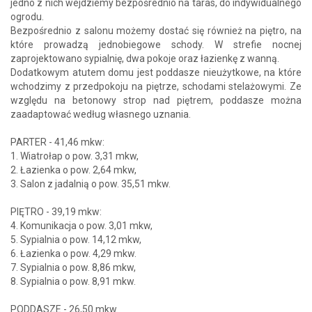
jedno z nich wejdziemy bezpośrednio na taras, do indywidualnego
ogrodu.
Bezpośrednio z salonu możemy dostać się również na piętro, na
które prowadzą jednobiegowe schody. W strefie nocnej
zaprojektowano sypialnię, dwa pokoje oraz łazienkę z wanną.
Dodatkowym atutem domu jest poddasze nieużytkowe, na które
wchodzimy z przedpokoju na piętrze, schodami stelażowymi. Ze
względu na betonowy strop nad piętrem, poddasze można
zaadaptować według własnego uznania.
PARTER - 41,46 mkw:
1. Wiatrołap o pow. 3,31 mkw,
2. Łazienka o pow. 2,64 mkw,
3. Salon z jadalnią o pow. 35,51 mkw.
PIĘTRO - 39,19 mkw:
4. Komunikacja o pow. 3,01 mkw,
5. Sypialnia o pow. 14,12 mkw,
6. Łazienka o pow. 4,29 mkw.
7. Sypialnia o pow. 8,86 mkw,
8. Sypialnia o pow. 8,91 mkw.
PODDASZE - 26,50 mkw.