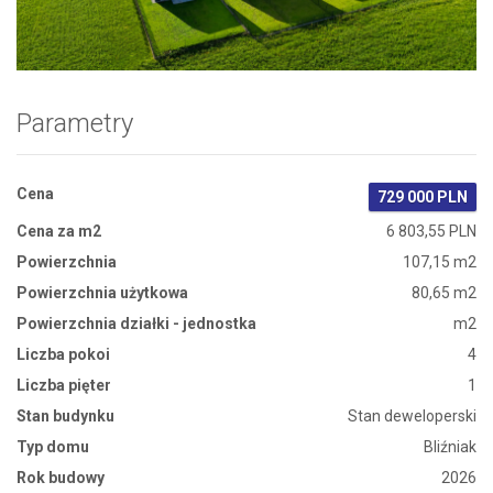
Zdjęcie 1
Parametry
Cena
729 000 PLN
Cena za m2
6 803,55 PLN
Powierzchnia
107,15 m2
Powierzchnia użytkowa
80,65 m2
Powierzchnia działki - jednostka
m2
Liczba pokoi
4
Liczba pięter
1
Stan budynku
Stan deweloperski
Typ domu
Bliźniak
Rok budowy
2026