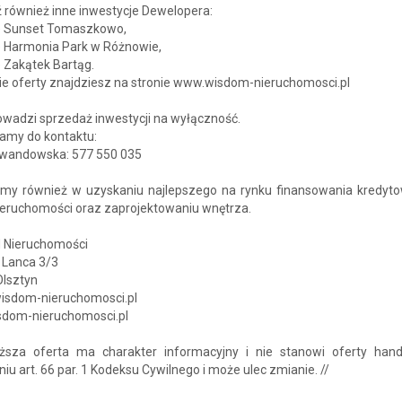
 również inne inwestycje Dewelopera:
le Sunset Tomaszkowo,
e Harmonia Park w Różnowie,
e Zakątek Bartąg.
ie oferty znajdziesz na stronie www.wisdom-nieruchomosci.pl
owadzi sprzedaż inwestycji na wyłączność.
amy do kontaktu:
wandowska: 577 550 035
y również w uzyskaniu najlepszego na rynku finansowania kredyt
ieruchomości oraz zaprojektowaniu wnętrza.
Nieruchomości
 Lanca 3/3
Olsztyn
isdom-nieruchomosci.pl
dom-nieruchomosci.pl
ższa oferta ma charakter informacyjny i nie stanowi oferty han
iu art. 66 par. 1 Kodeksu Cywilnego i może ulec zmianie. //