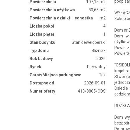
podpisan
Powierzchnia
107,15 m2
Powierzchnia użytkowa
80,65 m2
WYŁĄCZ
Powierzchnia działki - jednostka
m2
Zakup be
Liczba pokoi
4
Dom nr 
Liczba pięter
1
Dom w z
użytkow
Stan budynku
Stan deweloperski
Powierz
Typ domu
Bliźniak
Powierz
Rok budowy
2026
"OSIEDL
Rynek
Pierwotny
krajobra
Garaż/Miejsca parkingowe
Tak
Stworzo
jednocze
Dostępne od
2026-09-01
Osiedle
Numer oferty
413/8805/ODS
codzien
ROZKŁA
Dom wyr
bezpośre
Po prawe