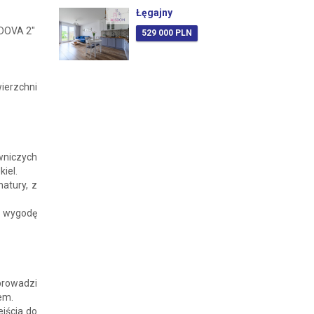
Łęgajny
DOVA 2"
529 000 PLN
ierzchni
wniczych
kiel.
atury, z
y wygodę
prowadzi
cem.
ejścia do