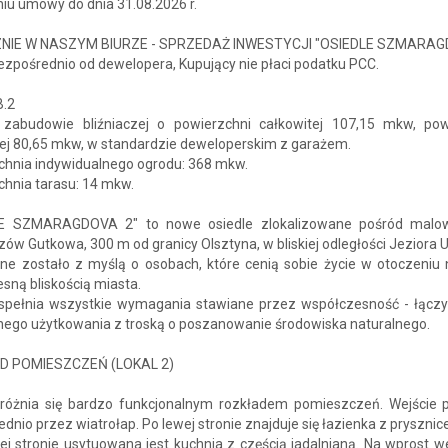
iu umowy do dnia 31.08.2026 r.
NIE W NASZYM BIURZE - SPRZEDAŻ INWESTYCJI "OSIEDLE SZMARAG
zpośrednio od dewelopera, Kupujący nie płaci podatku PCC.
B.2
abudowie bliźniaczej o powierzchni całkowitej 107,15 mkw, pow
ej 80,65 mkw, w standardzie deweloperskim z garażem.
chnia indywidualnego ogrodu: 368 mkw.
chnia tarasu: 14 mkw.
E SZMARAGDOVA 2" to nowe osiedle zlokalizowane pośród malo
zów Gutkowa, 300 m od granicy Olsztyna, w bliskiej odległości Jeziora U
ne zostało z myślą o osobach, które cenią sobie życie w otoczeniu n
sną bliskością miasta.
 spełnia wszystkie wymagania stawiane przez współczesność - łącz
nego użytkowania z troską o poszanowanie środowiska naturalnego.
D POMIESZCZEŃ (LOKAL 2)
óżnia się bardzo funkcjonalnym rozkładem pomieszczeń. Wejście 
dnio przez wiatrołap. Po lewej stronie znajduje się łazienka z pryszni
j stronie usytuowana jest kuchnia z częścią jadalnianą. Na wprost w