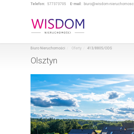
Telefon:
577373705
E-mail:
biuro@wisdom-nieruchomosci
Biuro Nieruchomości
Oferty
413/8805/ODS
Olsztyn