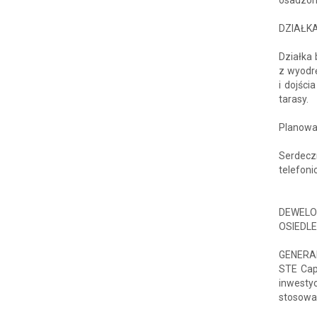
DZIAŁK
Działka
z wyodr
i dojśc
tarasy.
Planowan
Serdecz
telefon
DEWELO
OSIEDLE
GENERA
STE Capi
inwesty
stosowa