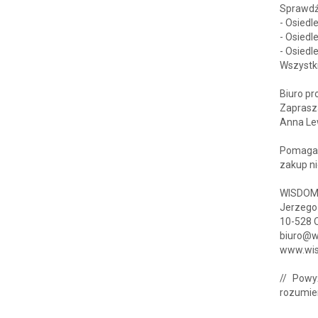
Sprawdź
- Osied
- Osiedl
- Osiedl
Wszystk
Biuro pr
Zaprasz
Anna Le
Pomagam
zakup n
WISDOM 
Jerzego
10-528 
biuro@w
www.wis
// Powy
rozumien