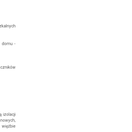
zkalnych
ć domu -
ączników
izolacji
onowych,
 więźbie