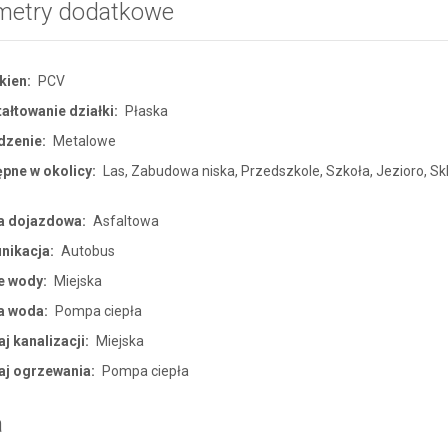
metry dodatkowe
kien:
PCV
ałtowanie działki:
Płaska
dzenie:
Metalowe
pne w okolicy:
Las, Zabudowa niska, Przedszkole, Szkoła, Jezioro, Sk
a dojazdowa:
Asfaltowa
nikacja:
Autobus
e wody:
Miejska
a woda:
Pompa ciepła
j kanalizacji:
Miejska
aj ogrzewania:
Pompa ciepła
a