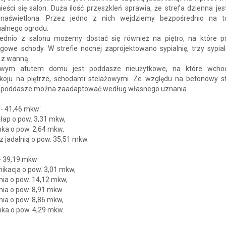
ści się salon. Duża ilość przeszkleń sprawia, że strefa dzienna jes
naświetlona. Przez jedno z nich wejdziemy bezpośrednio na t
ualnego ogrodu.
ednio z salonu możemy dostać się również na piętro, na które 
gowe schody. W strefie nocnej zaprojektowano sypialnię, trzy sypial
 z wanną.
owym atutem domu jest poddasze nieużytkowe, na które wcho
koju na piętrze, schodami stelażowymi. Ze względu na betonowy s
, poddasze można zaadaptować według własnego uznania.
- 41,46 mkw:
ołap o pow. 3,31 mkw,
nka o pow. 2,64 mkw,
 z jadalnią o pow. 35,51 mkw.
- 39,19 mkw:
ikacja o pow. 3,01 mkw,
lnia o pow. 14,12 mkw,
lnia o pow. 8,91 mkw.
lnia o pow. 8,86 mkw,
nka o pow. 4,29 mkw.