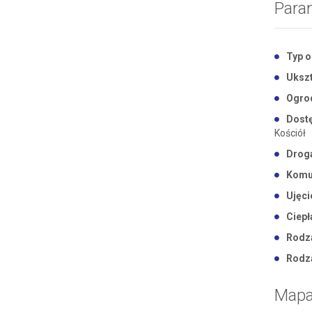
Para
Typ o
Ukszt
Ogro
Dostę
Kościół
Drog
Komu
Ujęci
Ciepł
Rodza
Rodz
Map