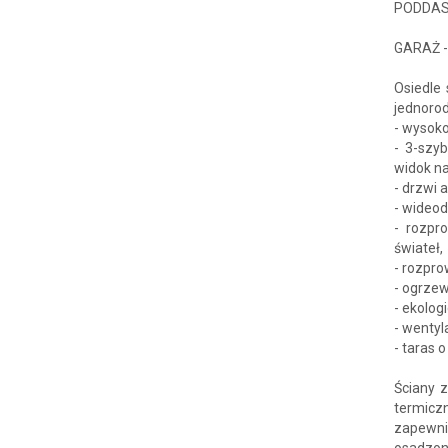
PODDASZ
GARAŻ -
Osiedle
jednoro
- wysoko
- 3-szy
widok na
- drzwi
- wideo
- rozpr
świateł,
- rozpro
- ogrze
- ekolog
- wentyl
- taras 
Ściany 
termicz
zapewni
osadzon