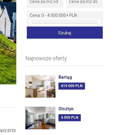
Cena:
0
-
4 000 000+ PLN
Najnowsze oferty
Zdjęcie 2
Bartąg
419 000 PLN
Olsztyn
4 000 PLN
ący przy