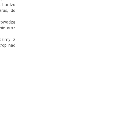
t bardzo
aras, do
prowadzą
nie oraz
dzimy z
trop nad