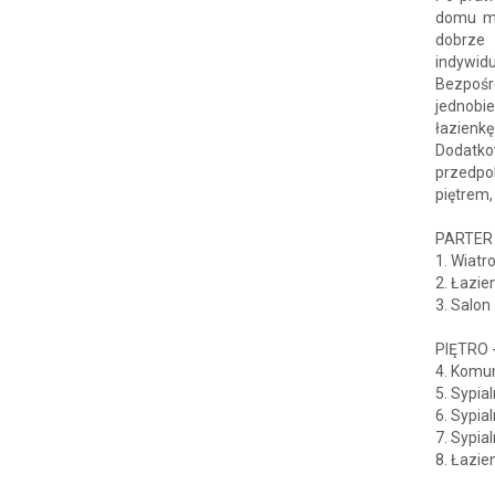
domu mie
dobrze 
indywid
Bezpośr
jednobie
łazienkę
Dodatk
przedpo
piętrem
PARTER 
1. Wiatr
2. Łazie
3. Salon
PIĘTRO 
4. Komun
5. Sypia
6. Sypia
7. Sypia
8. Łazie