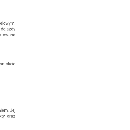
nelowym,
 dojazdy
ektowano
ontakcie
niem. Jej
kty oraz