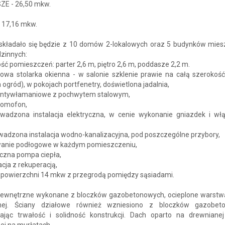
E - 26,50 mkw.
 17,16 mkw.
 składało się będzie z 10 domów 2-lokalowych oraz 5 budynków mies
dzinnych:
ść pomieszczeń: parter 2,6 m, piętro 2,6 m, poddasze 2,2 m.
bowa stolarka okienna - w salonie szklenie prawie na całą szerokoś
 ogród), w pokojach portfenetry, doświetlona jadalnia,
 antywłamaniowe z pochwytem stalowym,
domofon,
owadzona instalacja elektryczna, w cenie wykonanie gniazdek i wł
wadzona instalacja wodno-kanalizacyjna, pod poszczególne przybory,
wanie podłogowe w każdym pomieszczeniu,
iczna pompa ciepła,
acja z rekuperacją,
o powierzchni 14 mkw z przegrodą pomiędzy sąsiadami.
zewnętrzne wykonane z bloczków gazobetonowych, ocieplone warstwą 
nej. Ściany działowe również wzniesiono z bloczków gazobet
ając trwałość i solidność konstrukcji. Dach oparto na drewnianej
ej na murłatach.