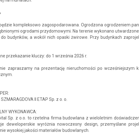
A
 będzie kompleksowo zagospodarowana. Ogrodzona ogrodzeniem pa
ębnionymi ogrodami przydomowymi. Na terenie wykonano utwardzone
ia do budynków, a wokół nich opaski żwirowe. Przy budynkach zaproj
e przekazanie kluczy: do 1 września 2026 r.
nie zapraszamy na prezentację nieruchomości po wcześniejszym k
icznym.
PER:
 SZMARAGDOVA II ETAP Sp. z o. o.
LNY WYKONAWCA:
tal Sp. z o.o. to rzetelna firma budowlana z wieloletnim doświadcze
cje deweloperskie wyróżnia nowoczesny design, przemyślane proje
nie wysokiej jakości materiałów budowlanych.