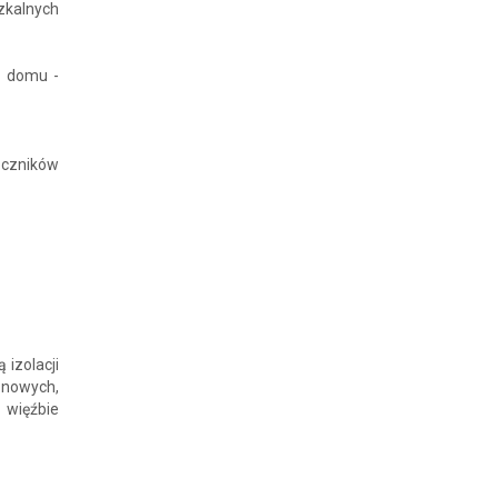
zkalnych
ć domu -
ączników
izolacji
onowych,
 więźbie