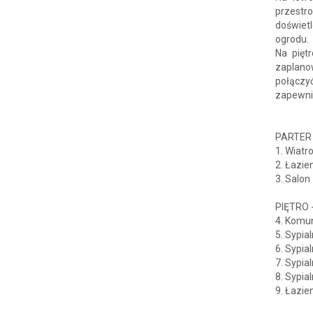
przestr
doświet
ogrodu.
Na pięt
zaplano
połączy
zapewni
PARTER 
1. Wiatr
2. Łazie
3. Salon
PIĘTRO 
4. Komun
5. Sypia
6. Sypia
7. Sypia
8. Sypia
9. Łazie