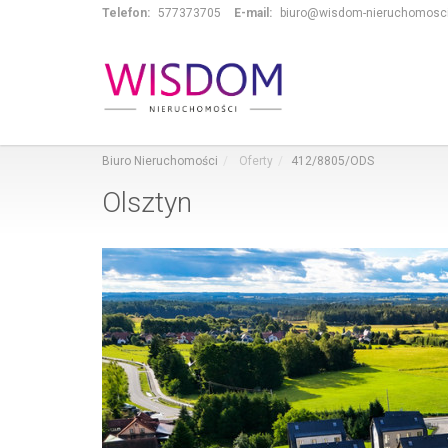
Telefon:
577373705
E-mail:
biuro@wisdom-nieruchomosci
Biuro Nieruchomości
Oferty
412/8805/ODS
Olsztyn