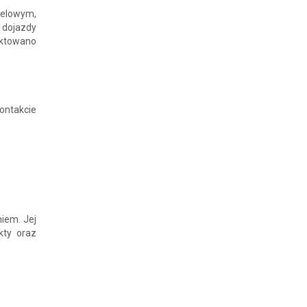
nelowym,
 dojazdy
ektowano
ontakcie
niem. Jej
kty oraz