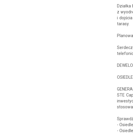
Działka
z wyodr
i dojśc
tarasy.
Planowan
Serdecz
telefon
DEWELO
OSIEDLE
GENERA
STE Capi
inwesty
stosowa
Sprawdź 
- Osied
- Osiedl