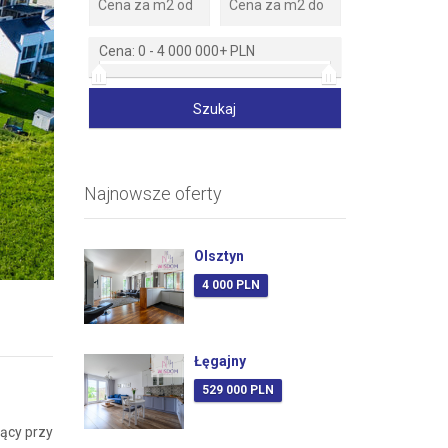
Cena:
0
-
4 000 000+ PLN
Najnowsze oferty
Zdjęcie 2
Olsztyn
4 000 PLN
Łęgajny
529 000 PLN
ący przy