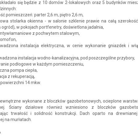
 składało się będzie z 10 domów 2-lokalowych oraz 5 budynków mies
dzinnych:
ść pomieszczeń: parter 2,6 m, piętro 2,6 m,
bowa stolarka okienna - w salonie szklenie prawie na całą szerokoś
 ogród), w pokojach portfenetry, doświetlona jadalnia,
 antywłamaniowe z pochwytem stalowym,
domofon,
owadzona instalacja elektryczna, w cenie wykonanie gniazdek i wł
wadzona instalacja wodno-kanalizacyjna, pod poszczególne przybory,
wanie podłogowe w każdym pomieszczeniu,
iczna pompa ciepła,
acja z rekuperacją,
o powierzchni 14 mkw.
zewnętrzne wykonane z bloczków gazobetonowych, ocieplone warstwą 
nej. Ściany działowe również wzniesiono z bloczków gazobet
ając trwałość i solidność konstrukcji. Dach oparto na drewnianej
ej na murłatach.
A