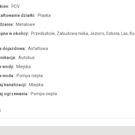
kien:
PCV
ałtowanie działki:
Płaska
dzenie:
Metalowe
pne w okolicy:
Przedszkole, Zabudowa niska, Jezioro, Szkoła, Las, Koś
a dojazdowa:
Asfaltowa
nikacja:
Autobus
e wody:
Miejska
a woda:
Pompa ciepła
j kanalizacji:
Miejska
aj ogrzewania:
Pompa ciepła
a