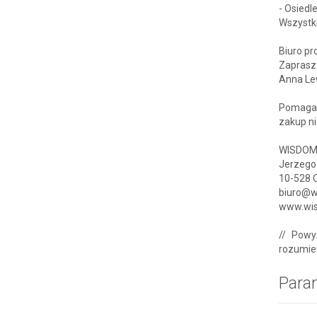
- Osiedl
Wszystk
Biuro pr
Zaprasz
Anna Le
Pomagam
zakup n
WISDOM 
Jerzego
10-528 
biuro@w
www.wis
// Powy
rozumien
Para