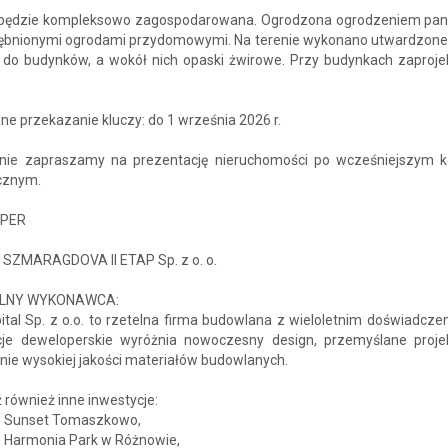
 będzie kompleksowo zagospodarowana. Ogrodzona ogrodzeniem pa
ębnionymi ogrodami przydomowymi. Na terenie wykonano utwardzone
ia do budynków, a wokół nich opaski żwirowe. Przy budynkach zaproj
e przekazanie kluczy: do 1 września 2026 r.
nie zapraszamy na prezentację nieruchomości po wcześniejszym k
icznym.
PER
 SZMARAGDOVA II ETAP Sp. z o. o.
LNY WYKONAWCA:
tal Sp. z o.o. to rzetelna firma budowlana z wieloletnim doświadcze
cje deweloperskie wyróżnia nowoczesny design, przemyślane proje
nie wysokiej jakości materiałów budowlanych.
również inne inwestycje:
le Sunset Tomaszkowo,
e Harmonia Park w Różnowie,