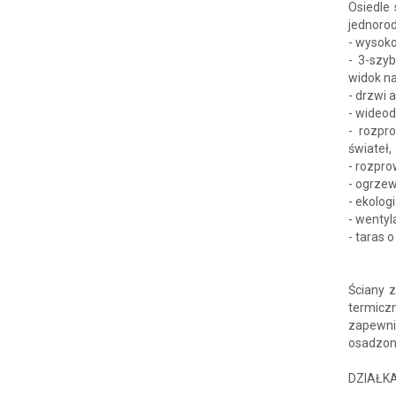
Osiedle
jednoro
- wysoko
- 3-szy
widok na
- drzwi
- wideo
- rozpr
świateł,
- rozpro
- ogrze
- ekolog
- wentyl
- taras 
Ściany 
termicz
zapewni
osadzon
DZIAŁK