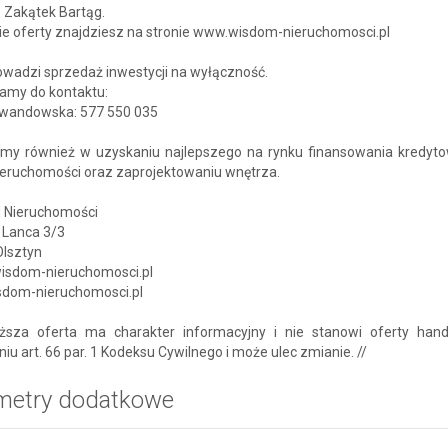
e Zakątek Bartąg.
ie oferty znajdziesz na stronie www.wisdom-nieruchomosci.pl
owadzi sprzedaż inwestycji na wyłączność.
amy do kontaktu:
wandowska: 577 550 035
y również w uzyskaniu najlepszego na rynku finansowania kredyt
ieruchomości oraz zaprojektowaniu wnętrza.
Nieruchomości
 Lanca 3/3
Olsztyn
isdom-nieruchomosci.pl
dom-nieruchomosci.pl
ższa oferta ma charakter informacyjny i nie stanowi oferty han
iu art. 66 par. 1 Kodeksu Cywilnego i może ulec zmianie. //
metry dodatkowe