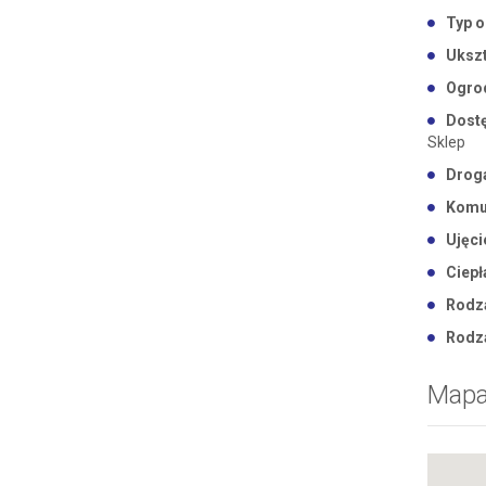
Typ o
Ukszt
Ogro
Dostę
Sklep
Drog
Komu
Ujęci
Ciepł
Rodza
Rodz
Map