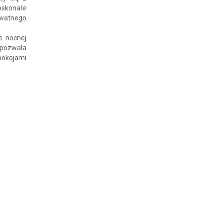
oskonałe
ywatnego
e nocnej
 pozwala
pokojami