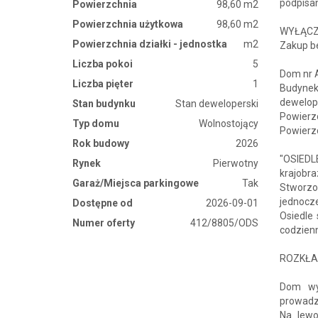
podpisan
Powierzchnia
98,60 m2
Powierzchnia użytkowa
98,60 m2
WYŁĄCZ
Powierzchnia działki - jednostka
m2
Zakup be
Liczba pokoi
5
Dom nr 
Liczba pięter
1
Budynek
dewelop
Stan budynku
Stan deweloperski
Powierz
Typ domu
Wolnostojący
Powierz
Rok budowy
2026
"OSIEDL
Rynek
Pierwotny
krajobra
Garaż/Miejsca parkingowe
Tak
Stworzo
jednocze
Dostępne od
2026-09-01
Osiedle
Numer oferty
412/8805/ODS
codzien
ROZKŁA
Dom wy
prowadzi
Na lewo