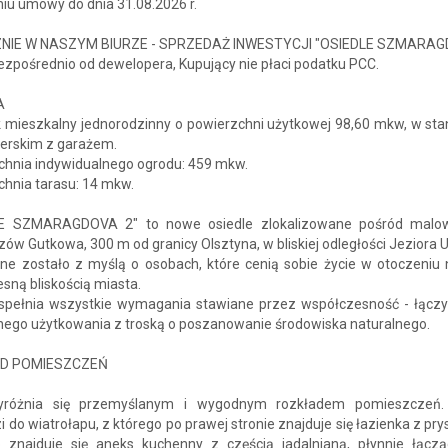
iu umowy do dnia 31.08.2026 r.
NIE W NASZYM BIURZE - SPRZEDAŻ INWESTYCJI "OSIEDLE SZMARAG
zpośrednio od dewelopera, Kupujący nie płaci podatku PCC.
A
 mieszkalny jednorodzinny o powierzchni użytkowej 98,60 mkw, w sta
erskim z garażem.
chnia indywidualnego ogrodu: 459 mkw.
chnia tarasu: 14 mkw.
E SZMARAGDOVA 2" to nowe osiedle zlokalizowane pośród malo
zów Gutkowa, 300 m od granicy Olsztyna, w bliskiej odległości Jeziora U
ne zostało z myślą o osobach, które cenią sobie życie w otoczeniu n
sną bliskością miasta.
 spełnia wszystkie wymagania stawiane przez współczesność - łącz
nego użytkowania z troską o poszanowanie środowiska naturalnego.
D POMIESZCZEŃ
różnia się przemyślanym i wygodnym rozkładem pomieszczeń. 
 do wiatrołapu, z którego po prawej stronie znajduje się łazienka z pr
 znajduje się aneks kuchenny z częścią jadalnianą, płynnie łączą