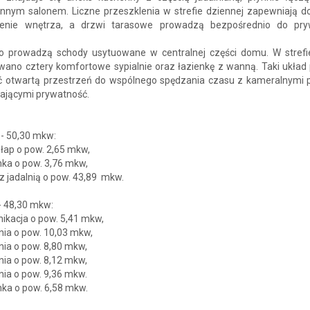
onnym salonem. Liczne przeszklenia w strefie dziennej zapewniają d
lenie wnętrza, a drzwi tarasowe prowadzą bezpośrednio do pr
ro prowadzą schody usytuowane w centralnej części domu. W strefi
wano cztery komfortowe sypialnie oraz łazienkę z wanną. Taki układ
ć otwartą przestrzeń do wspólnego spędzania czasu z kameralnymi 
ającymi prywatność.
- 50,30 mkw:
ołap o pow. 2,65 mkw,
nka o pow. 3,76 mkw,
 z jadalnią o pow. 43,89 mkw.
- 48,30 mkw:
ikacja o pow. 5,41 mkw,
lnia o pow. 10,03 mkw,
lnia o pow. 8,80 mkw,
lnia o pow. 8,12 mkw,
lnia o pow. 9,36 mkw.
nka o pow. 6,58 mkw.