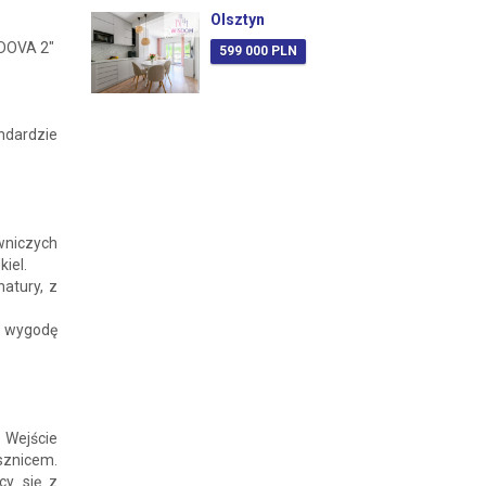
Olsztyn
DOVA 2"
599 000 PLN
ndardzie
wniczych
kiel.
atury, z
y wygodę
Wejście
ysznicem.
cy się z