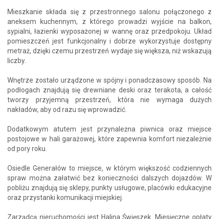
Mieszkanie składa się z przestronnego salonu połączonego z
aneksem kuchennym, z którego prowadzi wyjście na balkon,
sypialni, łazienki wyposażonej w wannę oraz przedpokoju. Układ
pomieszczeń jest funkcjonalny i dobrze wykorzystuje dostępny
metraż, dzięki czemu przestrzeń wydaje się większa, niż wskazują
liczby.
Wnętrze zostało urządzone w spójny i ponadczasowy sposób. Na
podłogach znajdują się drewniane deski oraz terakota, a całość
tworzy przyjemną przestrzeń, która nie wymaga dużych
nakładów, aby od razu się wprowadzić.
Dodatkowym atutem jest przynależna piwnica oraz miejsce
postojowe w hali garażowej, które zapewnia komfort niezależnie
od pory roku.
Osiedle Generałów to miejsce, w którym większość codziennych
spraw można załatwić bez konieczności dalszych dojazdów. W
pobliżu znajdują się sklepy, punkty usługowe, placówki edukacyjne
oraz przystanki komunikacji miejskiej.
Zarządcą nieruchomości jest Halina Święszek. Miesięczne opłaty