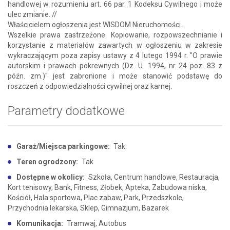
handlowej w rozumieniu art. 66 par. 1 Kodeksu Cywilnego i może
ulec zmianie. //
Właścicielem ogłoszenia jest WISDOM Nieruchomości.
Wszelkie prawa zastrzeżone. Kopiowanie, rozpowszechnianie i
korzystanie z materiałów zawartych w ogłoszeniu w zakresie
wykraczającym poza zapisy ustawy z 4 lutego 1994 r. "O prawie
autorskim i prawach pokrewnych (Dz. U. 1994, nr 24 poz. 83 z
późn. zm.)" jest zabronione i może stanowić podstawę do
roszczeń z odpowiedzialności cywilnej oraz karnej.
Parametry dodatkowe
Garaż/Miejsca parkingowe:
Tak
Teren ogrodzony:
Tak
Dostępne w okolicy:
Szkoła, Centrum handlowe, Restauracja,
Kort tenisowy, Bank, Fitness, Żłobek, Apteka, Zabudowa niska,
Kościół, Hala sportowa, Plac zabaw, Park, Przedszkole,
Przychodnia lekarska, Sklep, Gimnazjum, Bazarek
Komunikacja:
Tramwaj, Autobus