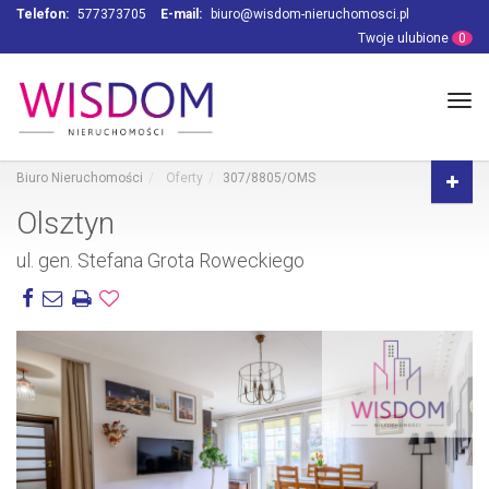
Telefon:
577373705
E-mail:
biuro@wisdom-nieruchomosci.pl
Twoje ulubione
0
Tog
navi
Biuro Nieruchomości
Oferty
307/8805/OMS
Olsztyn
ul. gen. Stefana Grota Roweckiego