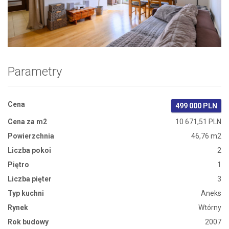
Zdjęcie 1
Parametry
Cena
499 000 PLN
Cena za m2
10 671,51 PLN
Powierzchnia
46,76 m2
Liczba pokoi
2
Piętro
1
Liczba pięter
3
Typ kuchni
Aneks
Rynek
Wtórny
Rok budowy
2007