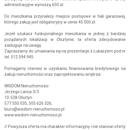
administracyjne wynoszą 650 zł.
Do mieszkania przynależy miejsce postojowe w hali garażowej,
którego zakup jest obligatoryjny w cenie 45 000 zł.
Jeżeli szukasz funkcjonalnego mieszkania w jednej z bardziej
pożądanych lokalizacji w Olsztynie, ta oferta zdecydowanie
zasługuje na uwagę.
Zapraszamy do umawiania się na prezentacje z Łukaszem pod nr
tel. 512 594 945.
Pomagamy również w uzyskaniu finansowania kredytowego na
zakup nieruchomości oraz zaprojektowaniu wnętrza.
WISDOM Nieruchomości
Jerzego Lanca 3/3
10-528 Olsztyn
577 550 035, 505 626 326,
biuro@wisdom-nieruchomosci.pl
www.wisdom-nieruchomosci.pl
// Powyższa oferta ma charakter informacyjny i nie stanowi oferty