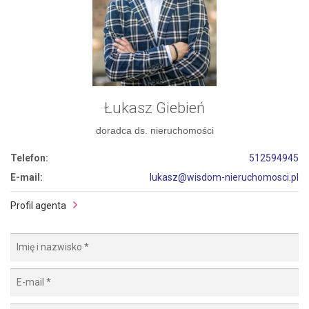
Łukasz Giebień
doradca ds. nieruchomości
Telefon:
512594945
E-mail:
lukasz@wisdom-nieruchomosci.pl
Profil agenta