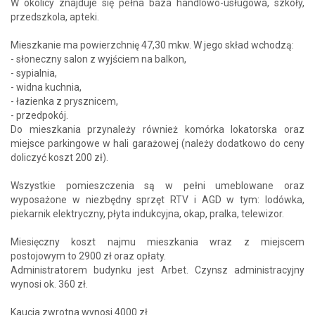
W okolicy znajduje się pełna baza handlowo-usługowa, szkoły,
przedszkola, apteki.
Mieszkanie ma powierzchnię 47,30 mkw. W jego skład wchodzą:
- słoneczny salon z wyjściem na balkon,
- sypialnia,
- widna kuchnia,
- łazienka z prysznicem,
- przedpokój.
Do mieszkania przynależy również komórka lokatorska oraz
miejsce parkingowe w hali garażowej (należy dodatkowo do ceny
doliczyć koszt 200 zł).
Wszystkie pomieszczenia są w pełni umeblowane oraz
wyposażone w niezbędny sprzęt RTV i AGD w tym: lodówka,
piekarnik elektryczny, płyta indukcyjna, okap, pralka, telewizor.
Miesięczny koszt najmu mieszkania wraz z miejscem
postojowym to 2900 zł oraz opłaty.
Administratorem budynku jest Arbet. Czynsz administracyjny
wynosi ok. 360 zł.
Kaucja zwrotna wynosi 4000 zł.