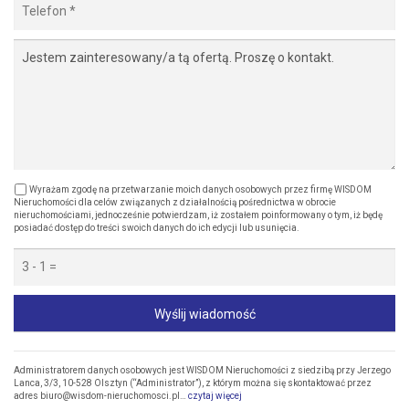
Wyrażam zgodę na przetwarzanie moich danych osobowych przez firmę WISDOM
Nieruchomości dla celów związanych z działalnością pośrednictwa w obrocie
nieruchomościami, jednocześnie potwierdzam, iż zostałem poinformowany o tym, iż będę
posiadać dostęp do treści swoich danych do ich edycji lub usunięcia.
Wyślij wiadomość
Administratorem danych osobowych jest WISDOM Nieruchomości z siedzibą przy Jerzego
Lanca, 3/3, 10-528 Olsztyn (“Administrator”), z którym można się skontaktować przez
adres biuro@wisdom-nieruchomosci.pl…
czytaj więcej