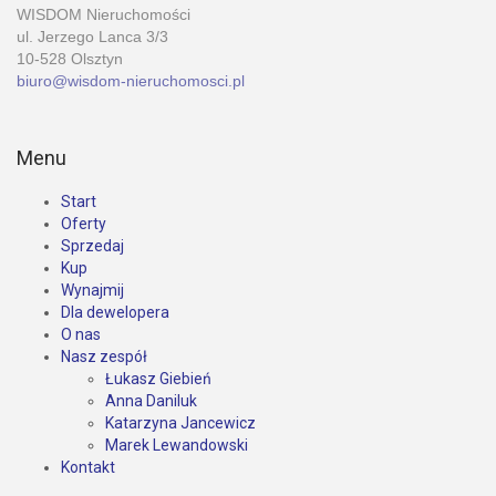
WISDOM Nieruchomości
ul. Jerzego Lanca 3/3
10-528 Olsztyn
biuro@wisdom-nieruchomosci.pl
Menu
Start
Oferty
Sprzedaj
Kup
Wynajmij
Dla dewelopera
O nas
Nasz zespół
Łukasz Giebień
Anna Daniluk
Katarzyna Jancewicz
Marek Lewandowski
Kontakt