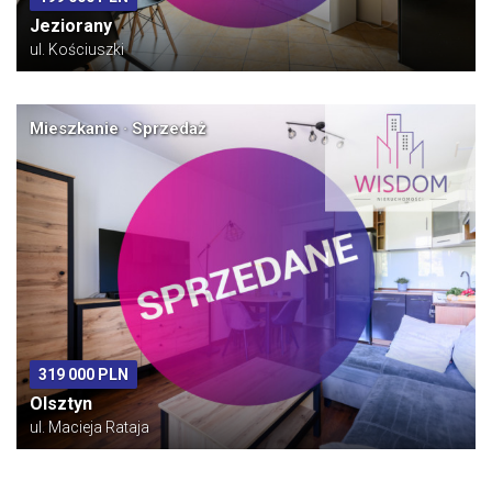
Jeziorany
ul. Kościuszki
Mieszkanie · Sprzedaż
319 000 PLN
Olsztyn
ul. Macieja Rataja