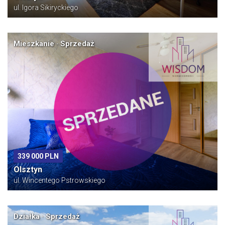
ul. Igora Sikiryckiego
Mieszkanie · Sprzedaż
339 000 PLN
Olsztyn
ul. Wincentego Pstrowskiego
Działka · Sprzedaż