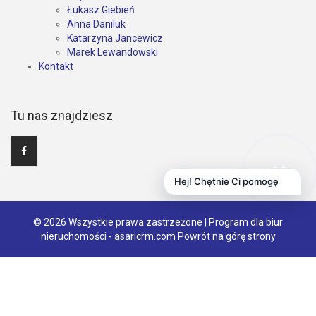
Łukasz Giebień
Anna Daniluk
Katarzyna Jancewicz
Marek Lewandowski
Kontakt
Tu nas znajdziesz
Hej! Chętnie Ci pomogę
© 2026 Wszystkie prawa zastrzeżone | Program dla biur
nieruchomości -
asaricrm.com
Powrót na górę strony
Ta strona używa plików cookies. Kontynuując przeglądanie naszej
strony, wyrażasz zgodę na wykorzystywanie przez nas plików
cookies zgodnie z aktualnymi ustawieniami przeglądarki i Polityką
Prywatności.
Dowiedz się więcej