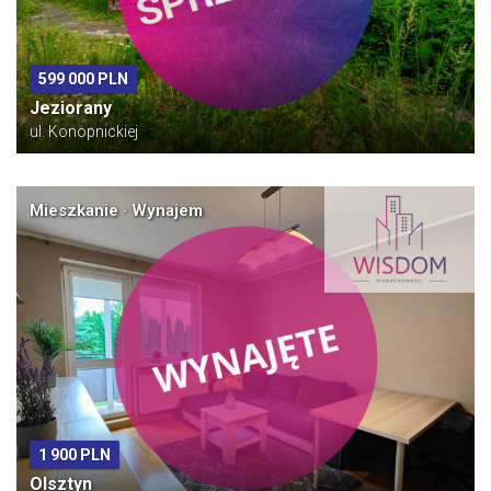
599 000 PLN
Jeziorany
ul. Konopnickiej
Mieszkanie · Wynajem
1 900 PLN
Olsztyn