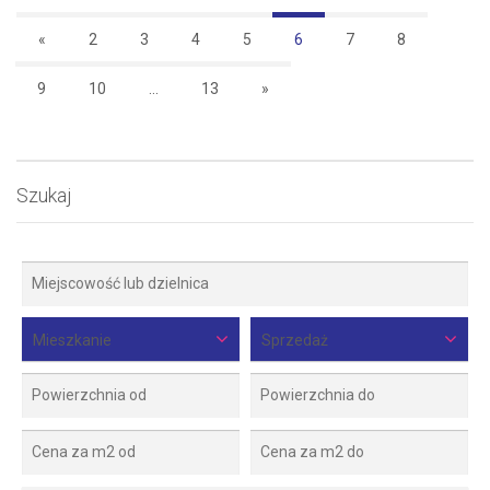
«
2
3
4
5
6
7
8
9
10
...
13
»
Szukaj
Mieszkanie
Sprzedaż