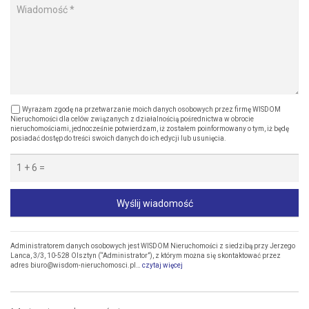
Wyrażam zgodę na przetwarzanie moich danych osobowych przez firmę WISDOM
Nieruchomości dla celów związanych z działalnością pośrednictwa w obrocie
nieruchomościami, jednocześnie potwierdzam, iż zostałem poinformowany o tym, iż będę
posiadać dostęp do treści swoich danych do ich edycji lub usunięcia.
Wyślij wiadomość
Administratorem danych osobowych jest WISDOM Nieruchomości z siedzibą przy Jerzego
Lanca, 3/3, 10-528 Olsztyn (“Administrator”), z którym można się skontaktować przez
adres biuro@wisdom-nieruchomosci.pl…
czytaj więcej