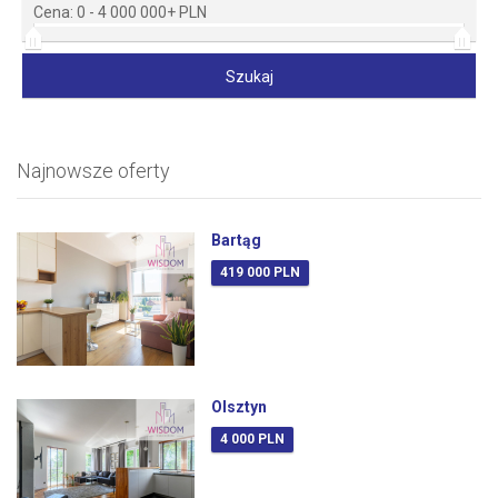
Cena:
0
-
4 000 000+ PLN
Najnowsze oferty
Bartąg
419 000 PLN
Olsztyn
4 000 PLN