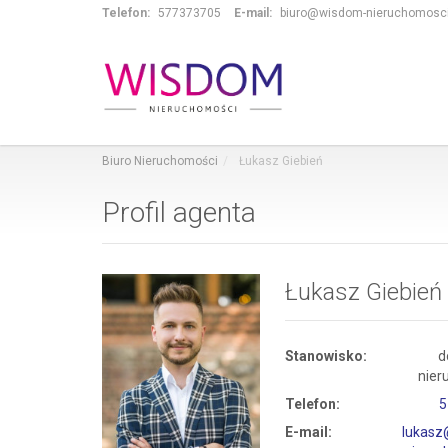
Telefon:
577373705
E-mail:
biuro@wisdom-nieruchomosci
Biuro Nieruchomości
Łukasz Giebień
Profil agenta
Łukasz Giebień
Stanowisko:
d
nier
Telefon:
5
E-mail:
lukas