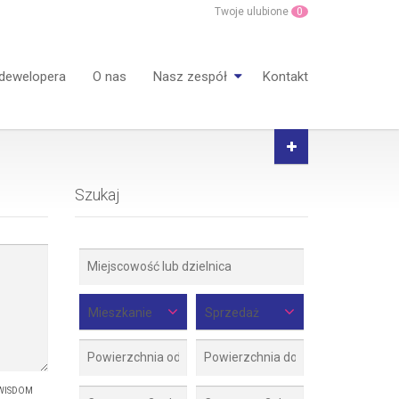
Twoje ulubione
0
 dewelopera
O nas
Nasz zespół
Kontakt
Szukaj
Mieszkanie
Sprzedaż
ę WISDOM