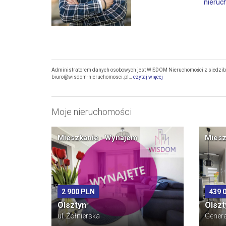
nieruc
Administratorem danych osobowych jest WISDOM Nieruchomości z siedzibą p
biuro@wisdom-nieruchomosci.pl…
czytaj więcej
Moje nieruchomości
Mieszkanie · Wynajem
Miesz
2 900 PLN
439 
Olsztyn
Olszt
ul. Żołnierska
Gener