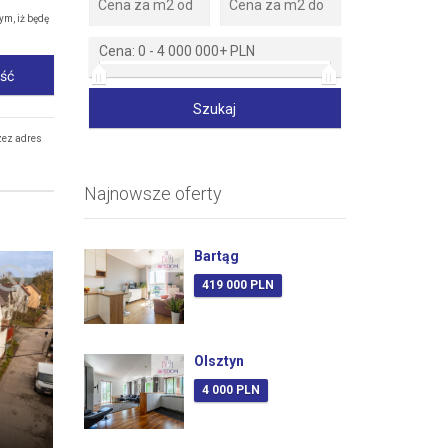
ym, iż będę
Cena:
0
-
4 000 000+ PLN
ość
zez adres
Najnowsze oferty
Bartąg
419 000 PLN
Olsztyn
4 000 PLN