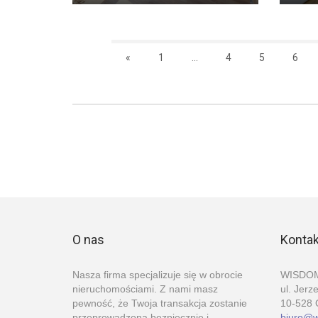
«
1
...
4
5
6
O nas
Kontak
Nasza firma specjalizuje się w obrocie
WISDOM
nieruchomościami. Z nami masz
ul. Jerz
pewność, że Twoja transakcja zostanie
10-528 
przeprowadzona bezpiecznie i
biuro@w