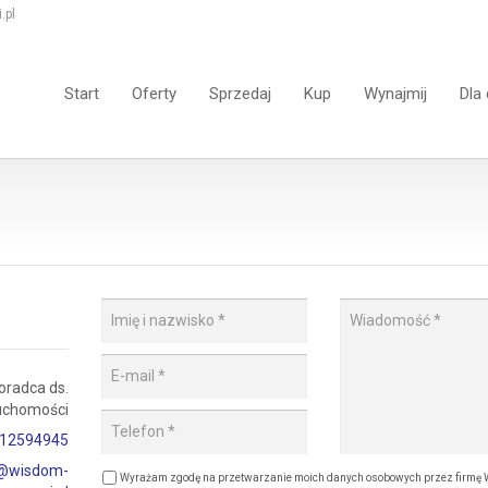
.pl
Start
Oferty
Sprzedaj
Kup
Wynajmij
Dla
oradca ds.
uchomości
12594945
z@wisdom-
Wyrażam zgodę na przetwarzanie moich danych osobowych przez firm