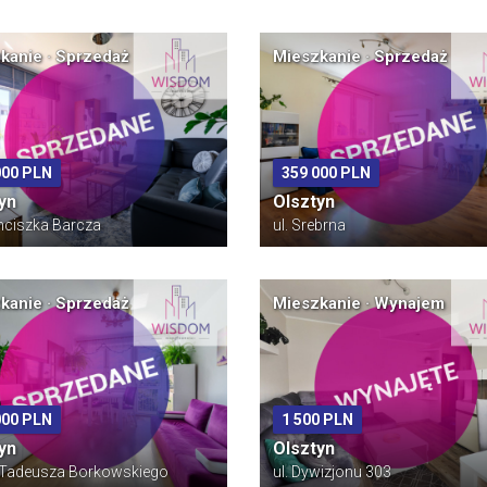
kanie · Sprzedaż
Mieszkanie · Sprzedaż
000 PLN
359 000 PLN
yn
Olsztyn
anciszka Barcza
ul. Srebrna
kanie · Sprzedaż
Mieszkanie · Wynajem
000 PLN
1 500 PLN
yn
Olsztyn
. Tadeusza Borkowskiego
ul. Dywizjonu 303