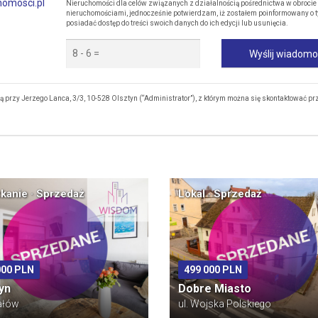
homosci.pl
Nieruchomości dla celów związanych z działalnością pośrednictwa w obrocie
nieruchomościami, jednocześnie potwierdzam, iż zostałem poinformowany o t
posiadać dostęp do treści swoich danych do ich edycji lub usunięcia.
Wyślij wiadom
rzy Jerzego Lanca, 3/3, 10-528 Olsztyn (“Administrator”), z którym można się skontaktować pr
kanie · Sprzedaż
Lokal · Sprzedaż
000 PLN
499 000 PLN
yn
Dobre Miasto
ałów
ul. Wojska Polskiego