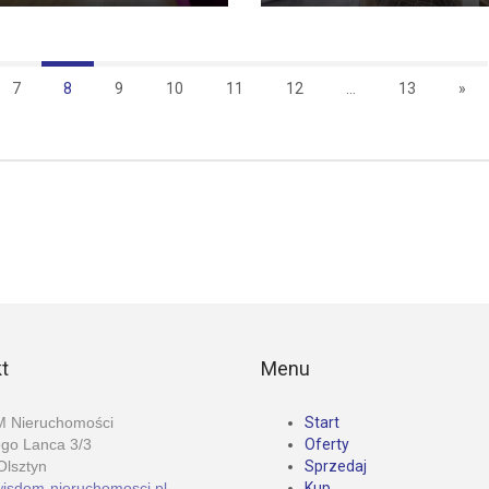
7
8
9
10
11
12
...
13
»
t
Menu
 Nieruchomości
Start
ego Lanca 3/3
Oferty
Olsztyn
Sprzedaj
isdom-nieruchomosci.pl
Kup